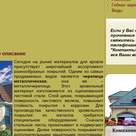
Гибкая чер
Виды
Если у Вас
прочтения 
свяжитесь 
телефонам 
"Контакты
е описание
все Ваши в
Сегодня на рынке материалов для кровли
присутствует широчайший ассортимент
разнообразных покрытий. Одним из самых
продаваемых видов является
черепица
металлическая
, она же –
металлочерепица. Этот кровельный
материал изготовляется из оцинкованной
листовой стали. Слой цинка, покрывающий
поверхность листового железа, повышает
стойкость покрытия к коррозии. Для
производства качественного кровельного
покрытия из металла требуется
специальное оборудование. Сначала
стальные листы прокатывают и подвергают
оцинковке. Далее поверхность покрывается
дополнительными защитными грунтовками,