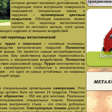
которые делают материал долговечным. На
следующем этапе внутренняя поверхность
покрывается специальным лаком, а
наружная –
полимерным цветным
покрытием
. Обобщив сказанное, можно
сказать, что черепица металлическая
состоит из листового железа, слоя цинка,
ающего изделие от внешних воздействий.
ытий черепицы металлической
р
,
пурал
и
пластизол
– основные полимеры,
зводстве металлических покрытий.
Полиэстер
ой краски. Он является самым востребованным и
ытия. Ему свойственна высокая термостойкость.
емость к механическим воздействиям.
Полиэстер
ствию агрессивной среды.
Пурал
изготовляется на
н характеризуется стойкостью к механическому
зол
- это одно из самых устойчивых, из названых
ающей среды.
ая специальными кровельными
саморезами
. Угол
цы должен быть не менее 14 градусов. Покрытие
г обрешетки
– 350 мм для монтажа. Различные
ользованием специальных планок. Коньковая,
ланка внутреннего стыка – это список доборных
нтаже покрытия.
Снегоупорные планки
длиной до