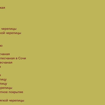
кая
й черепицы
ной черепицы
во
счаная
песчаная в Сочи
есчаная
я
я
пицу
епицу
ерепицы
итное покрытие
мягкой черепицы