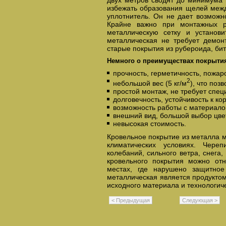
двух метров сводят до минимума 
избежать образования щелей межд
уплотнитель. Он не дает возможн
Крайне важно при монтажных р
металлическую сетку и установи
металлическая не требует демон
старые покрытия из рубероида, би
Немного о преимуществах покрыти
прочность, герметичность, пожар
2
небольшой вес (5 кг/м
), что поз
простой монтаж, не требует спе
долговечность, устойчивость к кор
возможность работы с материало
внешний вид, большой выбор цве
невысокая стоимость.
Кровельное покрытие из металла 
климатических условиях. Чере
колебаний, сильного ветра, снега
кровельного покрытия можно отн
местах, где нарушено защитное
металлическая является продукто
исходного материала и технологич
< Предыдущая
Следующая >