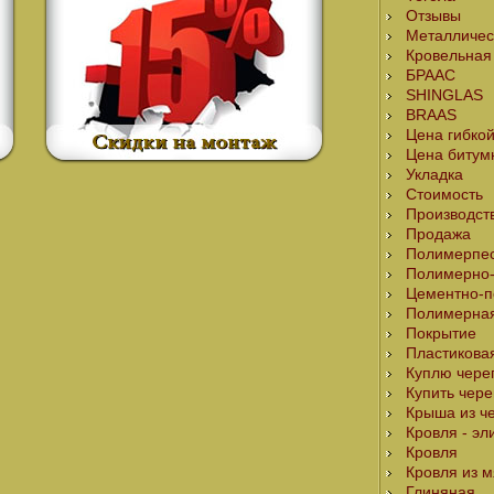
Отзывы
Металличес
Кровельная
БРААС
SHINGLAS
BRAAS
Цена гибко
Цена битум
Укладка
я
Стоимость
Производст
Продажа
Полимерпе
Полимерно-
Цементно-п
Полимерна
Покрытие
Пластикова
Куплю чере
Купить чер
Крыша из ч
Кровля - эл
Кровля
Кровля из 
Глиняная