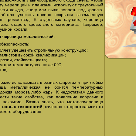
возможность лавинообразного схода снега. Чтобы
у черепицей и планками используют треугольный
ости дождю, снегу или пыли попасть под кровлю.
аботах уложить поверх покрытия заземленную
ть громоотвод. В отдельных случаях, черепица
тажа старого кровельного материала. Например,
тумной кровли.
я черепицы металлической:
обезопасность;
воляет удешевить стропильную конструкцию;
циалистов высокой квалификации;
розии, стойкость цвета;
м при температурах, ниже 0°С;
тов;
можно использовать в разных широтах и при любых
пица металлическая не боится температурных
, дождя, мороза либо жары. К недостаткам данного
ести такие свойства, как появление коррозии в
 покрытие. Важно знать, что металлочерепица
м
новых технологий
, качество которого зависит от
еского оборудования.