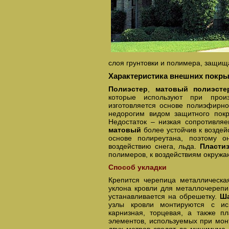
слоя грунтовки и полимера, защищ
Характеристика внешних покр
Полиэстер
,
матовый полиэсте
которые используют при прои
изготовляется основе полиэфирн
недорогим видом защитного покр
Недостаток – низкая сопротивля
матовый
более устойчив к воздей
основе полиреутана, поэтому о
воздействию снега, льда.
Пласти
полимеров, к воздействиям окруж
Способ укладки
Крепится черепица металлическ
уклона кровли для металлочерепи
устанавливается на обрешетку.
Ша
узлы кровли монтируются с исп
карнизная, торцевая, а также п
элементов, используемых при мо