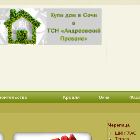
роительство
Кровля
Окна
Фас
Черепица
ШИНГЛАС
Тегола