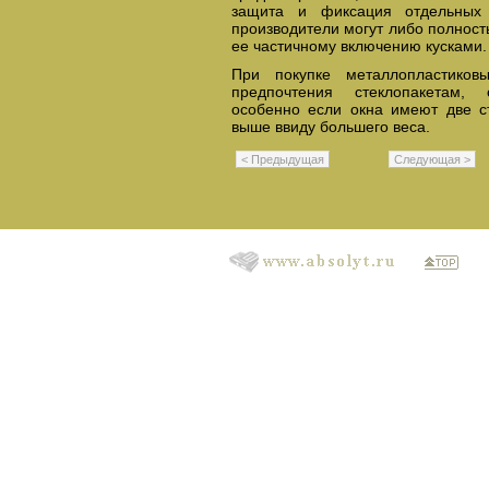
защита и фиксация отдельных 
производители могут либо полност
ее частичному включению кусками.
При покупке металлопластиков
предпочтения стеклопакетам,
особенно если окна имеют две с
выше ввиду большего веса.
< Предыдущая
Следующая >