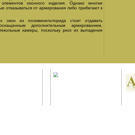
элементов оконного изделия. Однако многие
ью отказываться от армирования либо прибегают к
ых окон из поливинилхлорида стоит отдавать
 оснащенным дополнительным армированием,
текольные камеры, поскольку риск их выпадения
Рекл