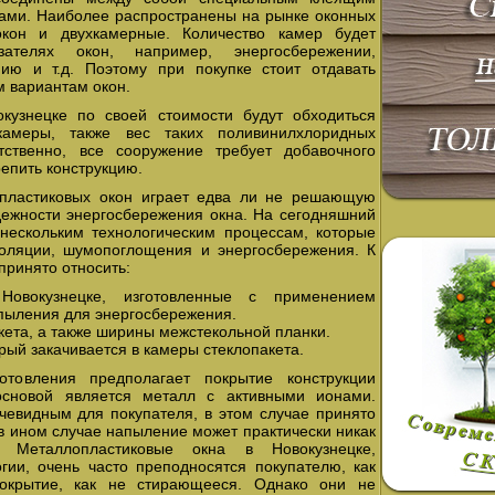
ами. Наиболее распространены на рынке оконных
кон и двухкамерные. Количество камер будет
ателях окон, например, энергосбережении,
ию и т.д. Поэтому при покупке стоит отдавать
 вариантам окон.
кузнецке по своей стоимости будут обходиться
камеры, также вес таких поливинилхлоридных
тственно, все сооружение требует добавочного
репить конструкцию.
опластиковых окон играет едва ли не решающую
адежности энергосбережения окна. На сегодняшний
нескольким технологическим процессам, которые
оляции, шумопоглощения и энергосбережения. К
принято относить:
Новокузнецке, изготовленные с применением
пыления для энергосбережения.
кета, а также ширины межстекольной планки.
рый закачивается в камеры стеклопакета.
отовления предполагает покрытие конструкции
сновой является металл с активными ионами.
чевидным для покупателя, в этом случае принято
 в ином случае напыление может практически никак
 Металлопластиковые окна в Новокузнецке,
гии, очень часто преподносятся покупателю, как
окрытие, как не стирающееся. Однако они не