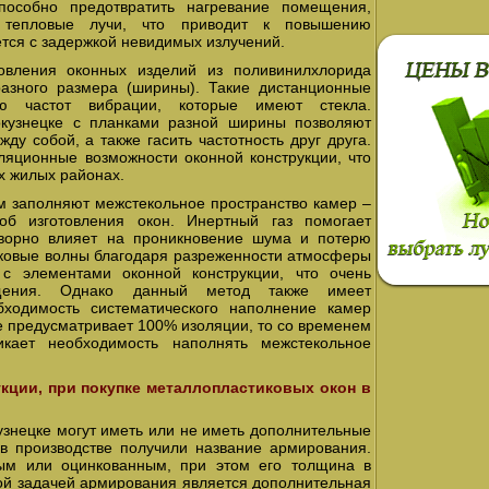
пособно предотвратить нагревание помещения,
е тепловые лучи, что приводит к повышению
тся с задержкой невидимых излучений.
овления оконных изделий из поливинилхлорида
разного размера (ширины). Такие дистанционные
ию частот вибрации, которые имеют стекла.
окузнецке с планками разной ширины позволяют
ду собой, а также гасить частотность друг друга.
ляционные возможности оконной конструкции, что
х жилых районах.
ым заполняют межстекольное пространство камер –
об изготовления окон. Инертный газ помогает
творно влияет на проникновение шума и потерю
уковые волны благодаря разреженности атмосферы
 с элементами оконной конструкции, что очень
щения. Однако данный метод также имеет
бходимость систематического наполнение камер
не предусматривает 100% изоляции, то со временем
икает необходимость наполнять межстекольное
кции, при покупке металлопластиковых окон в
узнецке могут иметь или не иметь дополнительные
в производстве получили название армирования.
ым или оцинкованным, при этом его толщина в
ной задачей армирования является дополнительная