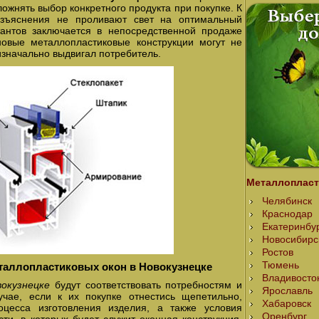
ожнять выбор конкретного продукта при покупке. К
азъяснения не проливают свет на оптимальный
тантов заключается в непосредственной продаже
новые металлопластиковые конструкции могут не
изначально выдвигал потребитель.
Металлопласт
Челябинск
Краснодар
Екатеринбу
Новосибирс
Ростов
Тюмень
таллопластиковых окон в Новокузнецке
Владивосто
окузнецке
будут соответствовать потребностям и
Ярославль
чае, если к их покупке отнестись щепетильно,
Хабаровск
оцесса изготовления изделия, а также условия
Оренбург