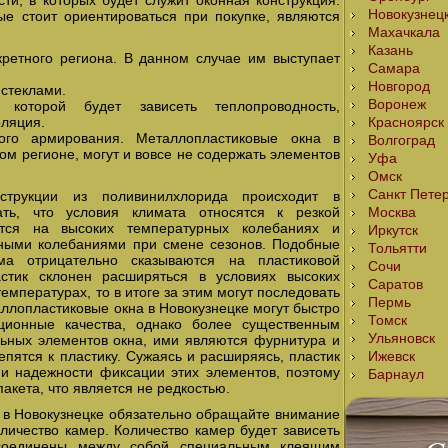
ти, в которых будет служит оконная конструкция.
Новокузнец
е стоит ориентироваться при покупке, являются
Махачкала
Казань
кретного региона. В данном случае им выступает
Самара
Новгород
 стеклами.
Воронеж
 которой будет зависеть теплопроводность,
оляция.
Красноярск
ого армирования. Металлопластиковые окна в
Волгоград
гом регионе, могут и вовсе не содержать элементов
Уфа
Омск
Санкт Пете
струкции из поливинилхлорида происходит в
ать, что условия климата относятся к резкой
Москва
ется на высоких температурных колебаниях и
Иркутск
ными колебаниями при смене сезонов. Подобные
Тольятти
ма отрицательно сказываются на пластиковой
Сочи
астик склонен расширяться в условиях высоких
Саратов
емпературах, то в итоге за этим могут последовать
Пермь
ллопластиковые окна в Новокузнецке могут быстро
Томск
яционные качества, однако более существенным
Ульяновск
ьных элементов окна, ими являются фурнитура и
епятся к пластику. Сужаясь и расширяясь, пластик
Ижевск
и надежности фиксации этих элементов, поэтому
Барнаул
акета, что является не редкостью.
 в Новокузнецке обязательно обращайте внимание
оличество камер. Количество камер будет зависеть
 соединены между собой специальным клеящим