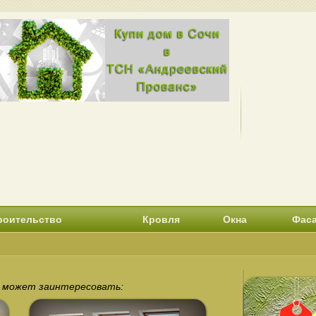
роительство
Кровля
Окна
Фас
с может заинтересовать: