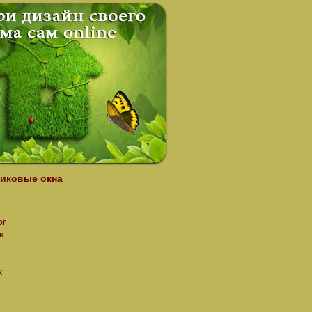
иковые окна
рг
к
к