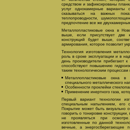
средством и зафиксированы планк
услуг однокамерные варианты о
сказываться на важных показ
теплопроводности, шумопоглощен
предпочтение все же двухкамерным
Металлопластиковые окна в Ново
выше, если присутствует две 
конструкций будет выше, соотве
армирования, которое позволит ук
Технология изготовления металл
роль в сроке эксплуатации и в н
день производители прибегают к 
способствуют повышению гидроиз
таким технологическим процессам 
Металлопластиковые окна в 
специального металлического на
Особенности проклейки стеклопа
Применение инертного газа, кото
Первый вариант технологии изг
специальным напылением, его о
Покрытие может быть визуально о
говорить о тонировке конструкции,
не проявляться при осмотре.
изготовленные по данной техноло
вечные, а энергосберегающее п