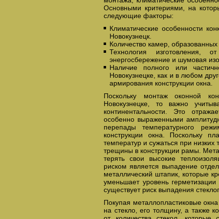
монтажа, климатические особеннос
Основными критериями, на которы
следующие факторы:
Климатические особенности кон
Новокузнецк.
Количество камер, образованных
Технология изготовления, от
энергосбережение и шумовая из
Наличие полного или частичн
Новокузнецке, как и в любом дру
армирования конструкции окна.
Поскольку монтаж оконной кон
Новокузнецке, то важно учитыв
континентальности. Это отража
особенно выраженными амплитуд
перепады температурного режи
конструкции окна. Поскольку пл
температур и сужаться при низких т
трещины в конструкции рамы. Мета
терять свои высокие теплоизол
риском является выпадение отдел
металлический штапик, которые кр
уменьшает уровень герметизации 
существует риск выпадения стеклоп
Покупая металлопластиковые окна
на стекло, его толщину, а также к
от количества стекол, которые