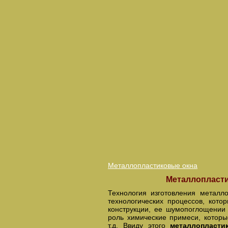
Металлопластиковые окна
Металлопласти
Технология изготовления металло
технологических процессов, кото
конструкции, ее шумопоглощении 
роль химические примеси, которы
т.д. Ввиду этого
металлопласт