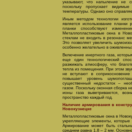
указывают, что напыление не с
поскольку пропускает видимы
температуры. Однако оно справляе
Иным методом технологии изгот
является использование планки 
планки способствуют изменен
Металлопластиковые окна в Нов
стеклам не входить в резонанс меж
Это позволяет увеличить шумоизо
особенно желательно в оживленны
Включение инертного газа, котор
еще один технологический спос
разжижать атмосферу, что благо
тепла из помещения. При этом зв
не вступают в соприкосновение
повышает уровень шумопогла
существенный недостаток – нео
газом. Поскольку оконная сборка 
ионы газа выветриваются, возн
пространство каждый год.
Наличие армирования в констру
Новокузнецке
Металлопластиковые окна в Новок
укрепляющие элементы, которые 
Армирование может быть стальн
среднем равна 1,8 – 2 мм. Основ