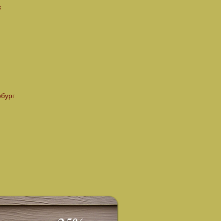
к
рбург